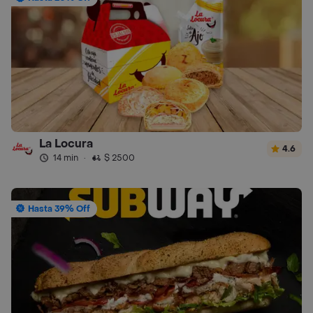
La Locura
4.6
14 min
·
$ 2500
Hasta 39% Off