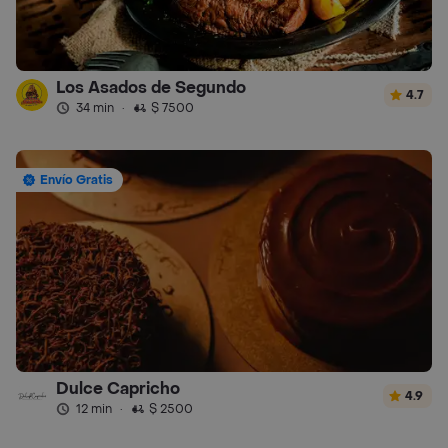
Los Asados de Segundo
4.7
34 min
·
$ 7500
Envío Gratis
Dulce Capricho
4.9
12 min
·
$ 2500