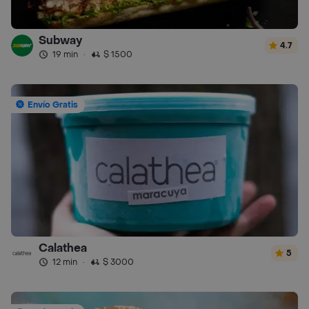
Subway
4.7
19 min
·
$ 1500
Envío Gratis
Calathea
5
12 min
·
$ 3000