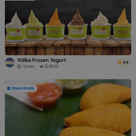
Yülika Frozen Yogurt
4.9
12 min
·
$ 2500
Envío Gratis