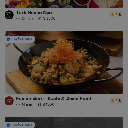
Turk House Nyc
4.8
24 min
·
$ 2500
Envío Gratis
Fusion Wok - Sushi & Asian Food
4.8
14 min
·
$ 1500
Envío Gratis