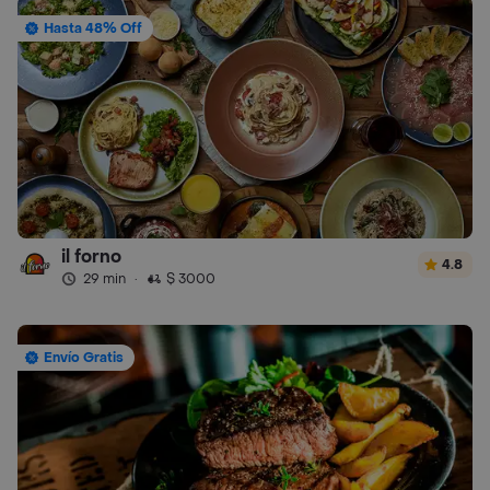
Hasta 48% Off
il forno
4.8
29 min
·
$ 3000
Envío Gratis