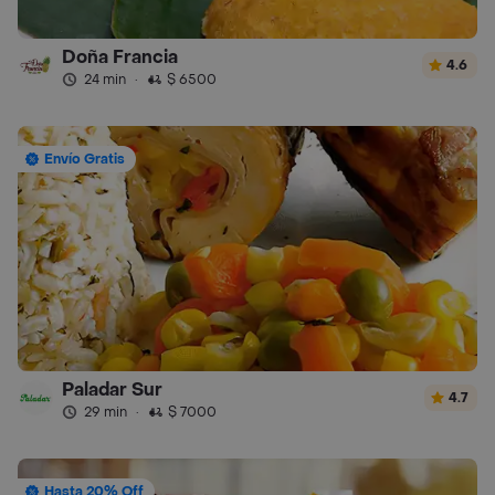
Doña Francia
4.6
24 min
·
$ 6500
Envío Gratis
Paladar Sur
4.7
29 min
·
$ 7000
Hasta 20% Off