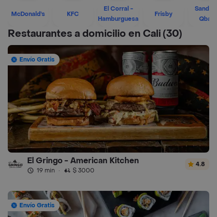
El Corral -
Sandwi
McDonald's
KFC
Frisby
Hamburguesa
Qban
Restaurantes a domicilio en Cali
(30)
Envío Gratis
El Gringo - American Kitchen
4.8
19 min
·
$ 3000
Envío Gratis