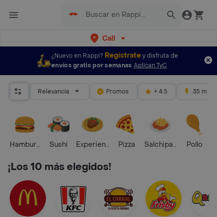
Cali
Regístrate
¿Nuevo en Rappi?
y disfruta de
envíos gratis por semanas
Aplican TyC
Relevancia
Promos
+ 4.5
35 mins
Hamburguesa
Sushi
Experiencias Foodies
Pizza
Salchipapas
Pollo
S
¡Los 10 más elegidos!