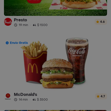
Presto
4.6
19 min
·
$ 1500
Envío Gratis
McDonald's
4.7
14 min
·
$ 3500