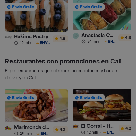
Envío Gratis
Envío Gratis
Anastasia Cookies
Hakims Pastry
4.8
4.8
34 min
·
ENVÍO GRATIS
12 min
·
ENVÍO GRATIS
Restaurantes con promociones en Cali
Elige restaurantes que ofrecen promociones y hacen
delivery en Cali
Envío Gratis
Envío Gratis
El Corral - Hamburguesa
Marimonda del Mono
4.2
4.2
12 min
·
ENVÍO GRATIS
29 min
·
ENVÍO GRATIS