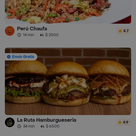
Perú Chaufa
4.7
14 min
·
$ 2500
Envío Gratis
La Ruta Hamburgueseria
4.9
34 min
·
$ 6500