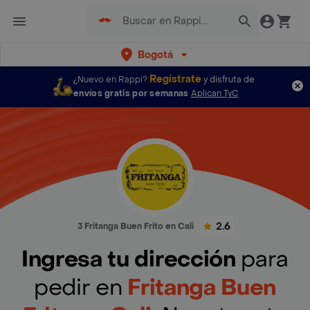
Bogotá
Regístrate
¿Nuevo en Rappi?
y disfruta de
envíos gratis por semanas
Aplican TyC
2.6
3 Fritanga Buen Frito en Cali
Ingresa tu dirección
para
pedir en
Fritanga Buen