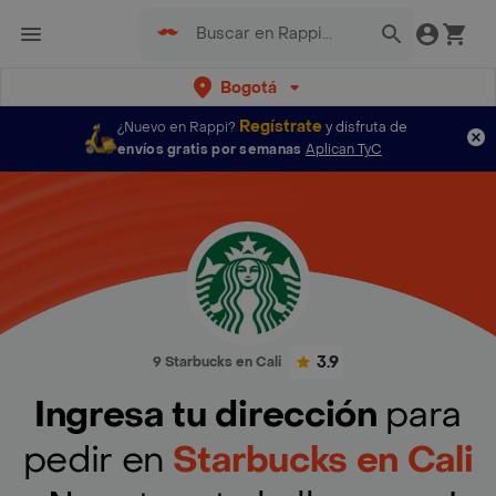
Bogotá
Regístrate
¿Nuevo en Rappi?
y disfruta de
envíos gratis por semanas
Aplican TyC
3.9
9 Starbucks en Cali
Ingresa tu dirección
para
pedir en
Starbucks en Cali