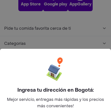
App Store
Google play
AppGallery
Pide tu comida favorita cerca de ti
Categorías
Únete a Rappi
Sobre Rappi
Facebook
Twitter
Instagram
Ingresa tu dirección en Bogotá:
Mejor servicio, entregas más rápidas y los precios
©
2026
Rappi Inc. All rights reserved.
más convenientes!