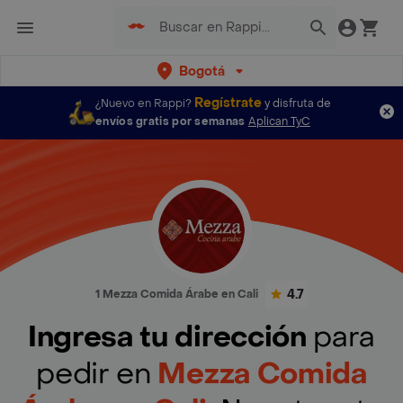
Bogotá
Regístrate
¿Nuevo en Rappi?
y disfruta de
envíos gratis por semanas
Aplican TyC
4.7
1 Mezza Comida Árabe en Cali
Ingresa tu dirección
para
pedir en
Mezza Comida