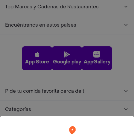
Top Marcas y Cadenas de Restaurantes
Encuéntranos en estos países
App Store
Google play
AppGallery
Pide tu comida favorita cerca de ti
Categorías
Únete a Rappi