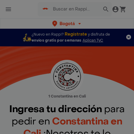
Bogotá
Regístrate
¿Nuevo en Rappi?
y disfruta de
envíos gratis por semanas
Aplican TyC
1 Constantina en Cali
Ingresa tu dirección
para
pedir en
Constantina en
Cali
¡Nosotros te lo