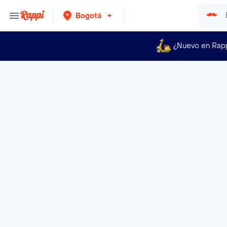
Bogotá
¿Nuevo en Rap