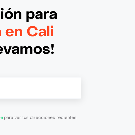
ción
para
 en Cali
levamos!
ón
para ver tus direcciones recientes