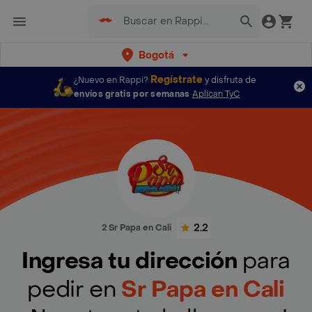
Bogotá
Regístrate
¿Nuevo en Rappi?
y disfruta de
envíos gratis por semanas
Aplican TyC
2.2
2 Sr Papa en Cali
Ingresa tu dirección
para
pedir en
Sr Papa en Cali