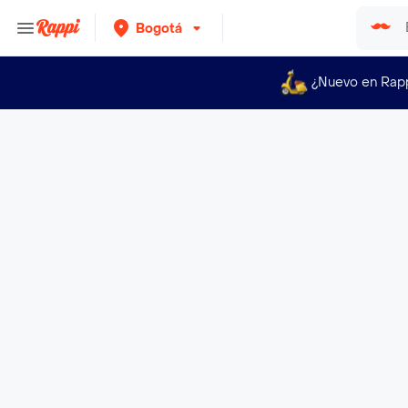
Bogotá
¿Nuevo en Rap