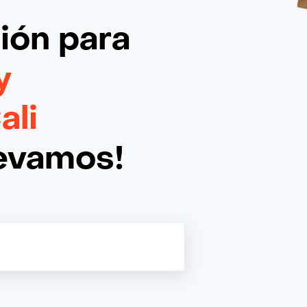
ción
para
y
ali
levamos!