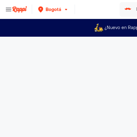
Bogotá
¿Nuevo en Rap