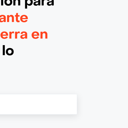
ción
para
ante
erra en
 lo