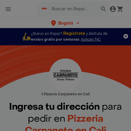
Bogotá
Regístrate
¿Nuevo en Rappi?
y disfruta de
envíos gratis por semanas
Aplican TyC
1 Pizzeria Carpaneto en Cali
Ingresa tu dirección
para
pedir en
Pizzeria
Carpaneto en Cali