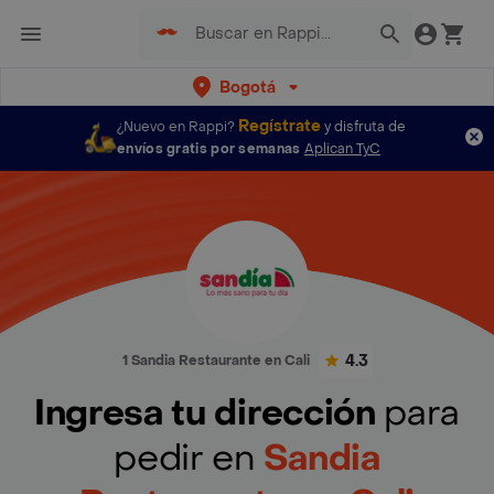
Bogotá
Regístrate
¿Nuevo en Rappi?
y disfruta de
envíos gratis por semanas
Aplican TyC
4.3
1 Sandia Restaurante en Cali
Ingresa tu dirección
para
pedir en
Sandia