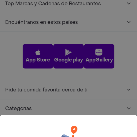
Top Marcas y Cadenas de Restaurantes
Encuéntranos en estos países
App Store
Google play
AppGallery
Pide tu comida favorita cerca de ti
Categorías
Únete a Rappi