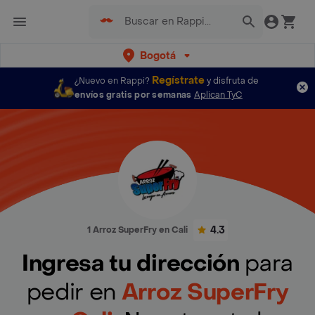
Bogotá
Regístrate
¿Nuevo en Rappi?
y disfruta de
envíos gratis por semanas
Aplican TyC
4.3
1 Arroz SuperFry en Cali
Ingresa tu dirección
para
pedir en
Arroz SuperFry