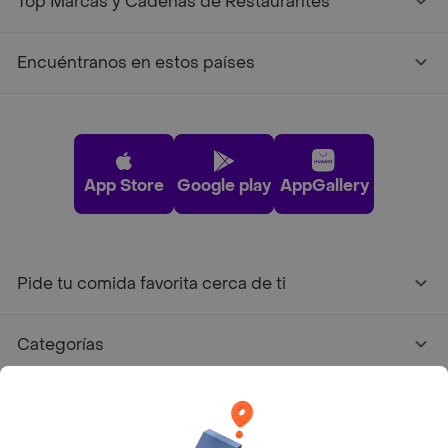
Top Marcas y Cadenas de Restaurantes
Encuéntranos en estos países
App Store
Google play
AppGallery
Pide tu comida favorita cerca de ti
Categorías
Únete a Rappi