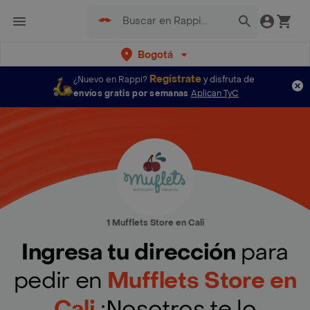
Bogotá
Regístrate
¿Nuevo en Rappi?
y disfruta de
envíos gratis por semanas
Aplican TyC
1 Mufflets Store en Cali
Ingresa tu dirección
para
pedir en
Mufflets Store en
Cali
¡Nosotros te lo