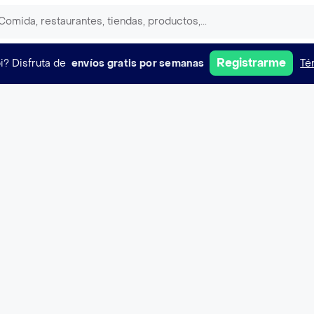
Registrarme
i?
Disfruta de
envíos gratis por semanas
Té