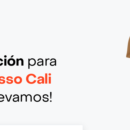
ción
para
so Cali
llevamos!