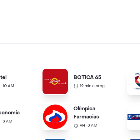
tel
BOTICA 65
e, 10 AM
19 min o prog.
Olímpica
conomía
Farmacias
e, 8 AM
Vie, 8 AM