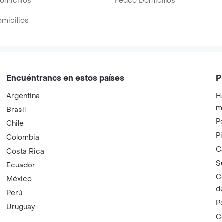
omicilios
Fedco Domicilios
micilios
Encuéntranos en estos países
P
Argentina
H
m
Brasil
P
Chile
P
Colombia
C
Costa Rica
S
Ecuador
C
México
d
Perú
P
Uruguay
C