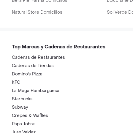
Bella Piel Farma Domicilios
L'Occitane D
Natural Store Domicilios
Sol Verde Do
Top Marcas y Cadenas de Restaurantes
Cadenas de Restaurantes
Cadenas de Tiendas
Domino's Pizza
KFC
La Mega Hamburguesa
Starbucks
Subway
Crepes & Waffles
Papa John's
Juan Valdez