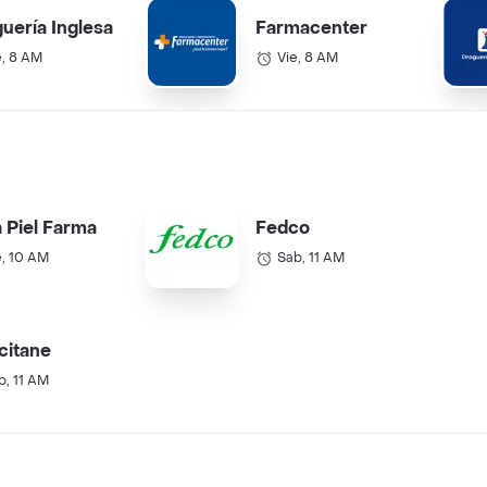
uería Inglesa
Farmacenter
e, 8 AM
Vie, 8 AM
a Piel Farma
Fedco
e, 10 AM
Sab, 11 AM
citane
b, 11 AM