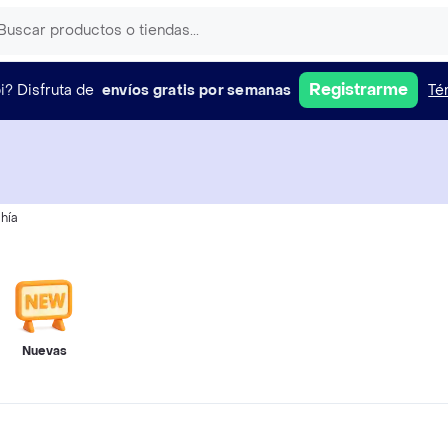
Registrarme
i?
Disfruta de
envíos gratis por semanas
Té
hía
Nuevas