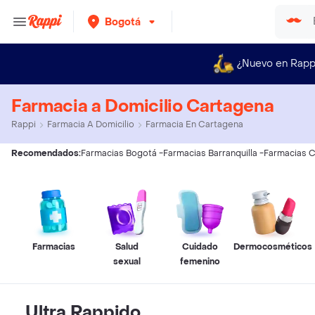
Bogotá
¿Nuevo en Rapp
Farmacia a Domicilio Cartagena
Rappi
Farmacia A Domicilio
Farmacia En Cartagena
Recomendados:
Farmacias Bogotá
-
Farmacias Barranquilla
-
Farmacias C
Farmacias
Salud
Cuidado
Dermocosméticos
sexual
femenino
Ultra Rappido