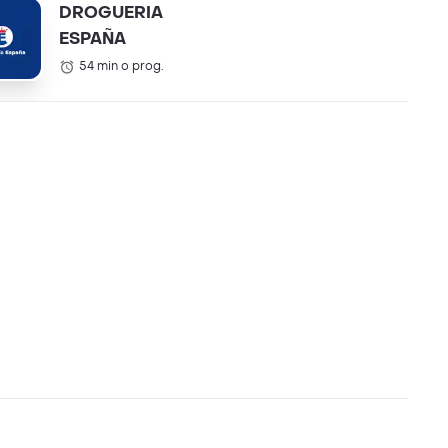
DROGUERIA
ESPAÑA
54 min o prog.