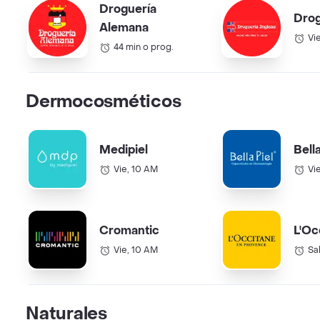
Droguería
Drog
Alemana
Vi
44 min o prog.
Dermocosméticos
Medipiel
Bell
Vie, 10 AM
Vi
Cromantic
L'Oc
Vie, 10 AM
Sa
Naturales