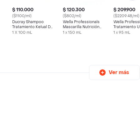
$ 110.000
$ 120.300
$ 209.900
($1100/ml)
($802/ml)
($2209.48/ml)
Ducray Shampoo
Wella Professionals
Wella Profess
Tratamiento Kelual Ds
Mascarilla Nutrición
Tratamiento U
Anticaspa
Invigo Nutrienrich
Repair Miracle
1 X 100 mL
1 x 150 mL
1 x 95 mL
Ver más