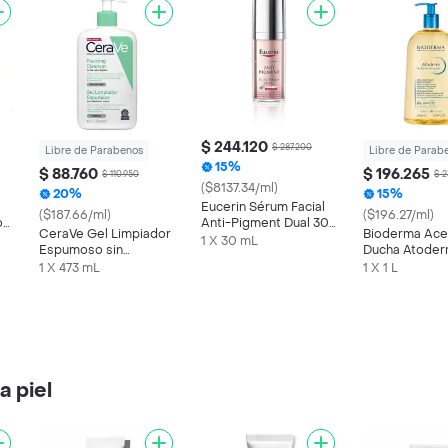
$ 244.120
$ 287.200
Libre de Parabenos
Libre de Parab
15%
$ 88.760
$ 196.265
$ 110.950
$ 2
($8137.34/ml)
20%
15%
Eucerin Sérum Facial
($187.66/ml)
($196.27/ml)
o
Anti-Pigment Dual 30
CeraVe Gel Limpiador
Bioderma Ace
mL
1 X 30 mL
Espumoso sin
Ducha Atode
Perfume Piel Normal a
Ultranutritivo
1 X 473 mL
1 X 1 L
Grasa
a piel