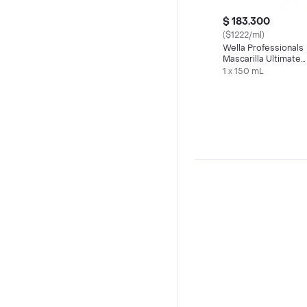
$ 183.300
($1222/ml)
Wella Professionals
Mascarilla Ultimate
Repair
1 x 150 mL