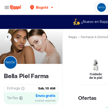
Bogotá
¿Nuevo en Rapp
Rappi
Farmacia A Domicil
Cuidado
Bella Piel Farma
de la piel
Entrega
Sab, 10 AM
Envío gratis
Ofertas
Tarifas
(nuevos usuarios)