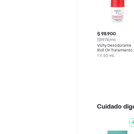
$ 98.900
($1978/ml)
Vichy Desodorante
Roll On Tratamiento
Resistente al Estrés
1 X 50 mL
Cuidado dig