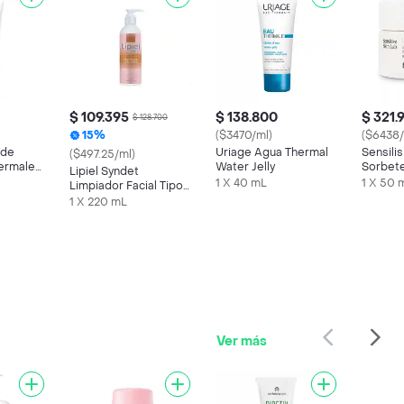
$ 109.395
$ 138.800
$ 321.
$ 128.700
15%
($3470/ml)
($6438/
 de
Uriage Agua Thermal
Sensili
($497.25/ml)
ermale
Water Jelly
Sorbete
Lipiel Syndet
ara y
Calman
1 X 40 mL
1 X 50 
Limpiador Facial Tipo
Crema
1 X 220 mL
Ver más