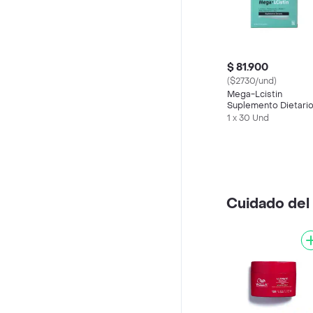
$ 81.900
($2730/und)
Mega-Lcistin
Suplemento Dietari
1 x 30 Und
Cuidado del 