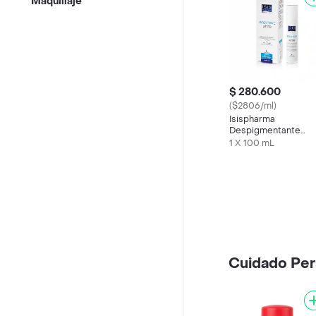
Maquillaje
$ 280.600
($2806/ml)
Isispharma
Despigmentante
Bodytone White
1 X 100 mL
Cuidado Per