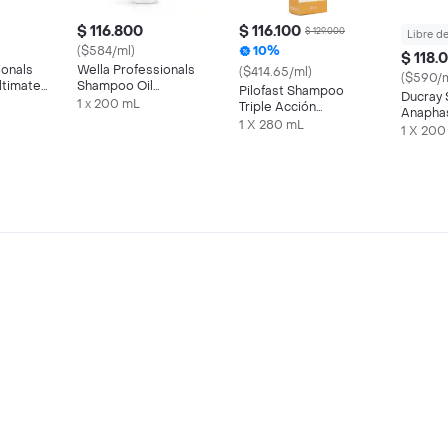
$ 116.800
$ 116.100
$ 129.000
Libre d
($584/ml)
10%
$ 118.
ionals
Wella Professionals
($414.65/ml)
($590/m
ltimate
Shampoo Oil
Pilofast Shampoo
Ducray
 Hair
Reflections
1 x 200 mL
Triple Acción
Anaphas
Anticaspa Anticaída
1 X 280 mL
1 X 200