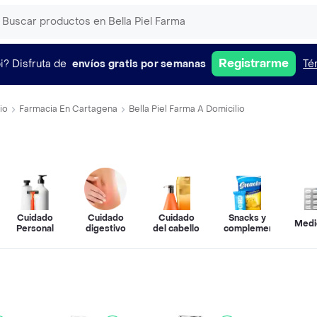
Registrarme
i?
Disfruta de
envíos gratis por semanas
Té
io
Farmacia En Cartagena
Bella Piel Farma A Domicilio
Cuidado
Cuidado
Cuidado
Snacks y
Medi
Personal
digestivo
del cabello
complementos