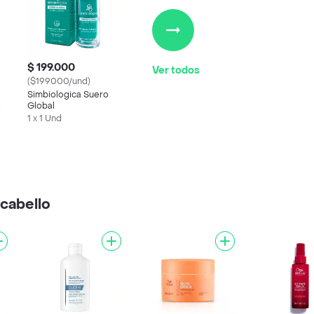
$ 199.000
Ver todos
($199000/und)
Simbiologica Suero
o
Global
1 x 1 Und
cabello