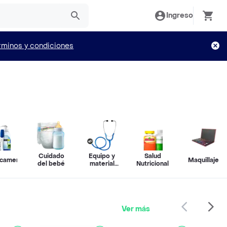
Ingreso
rminos y condiciones
Cuidado
Equipo y
Salud
camentos
Maquillaje
del bebé
material
Nutricional
médico
Ver más