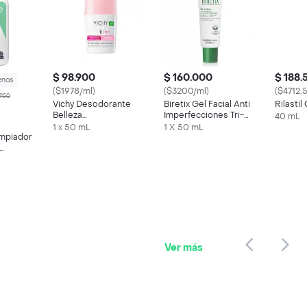
$ 98.900
$ 160.000
$ 188.
enos
($1978/ml)
($3200/ml)
($4712.
.950
Vichy Desodorante
Biretix Gel Facial Anti
Rilastil
Belleza
Imperfecciones Tri-
40 mL
Antitranspirante 48
Active
1 x 50 mL
1 X 50 mL
impiador
Horas
Normal a
Ver más