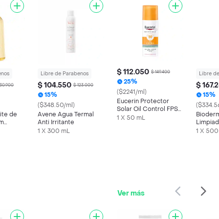
$ 112.050
$ 149.400
enos
Libre de Parabenos
Libre d
25%
$ 104.550
$ 167.
30.900
$ 123.000
($2241/ml)
15%
15%
Eucerin Protector
($348.50/ml)
($334.5
Solar Oil Control FPS
ite de
Avene Agua Termal
Bioder
50 + Toque Seco
1 X 50 mL
rm
Anti Irritante
Limpiad
Sebium 
1 X 300 mL
1 X 500
Grasa
Ver más