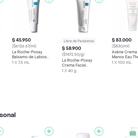
$ 45.950
$ 83.000
Libre de Parabenos
($6126.67/ml)
($830/ml)
$ 58.900
La Roche-Posay
Avène Crema
($1472.50/g)
Balsamo de Labios
Manos Eau Th
La Roche-Posay
Cicaplast Levres
Cicalfate Rep
1 X 7,5 mL
1 X 100 mL
Crema Facial
Calma
Cicaplast Baume B5 +
1 X 40 g
sonal