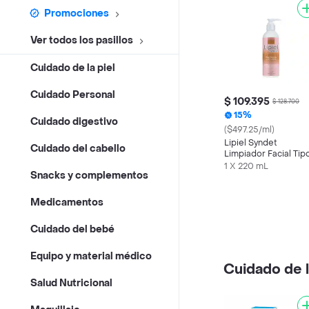
Promociones
Ver todos los pasillos
Cuidado de la piel
Cuidado Personal
$ 109.395
$ 128.700
15%
Cuidado digestivo
($497.25/ml)
Lipiel Syndet
Cuidado del cabello
Limpiador Facial Tip
Crema
1 X 220 mL
Snacks y complementos
Medicamentos
Cuidado del bebé
Equipo y material médico
Cuidado de l
Salud Nutricional