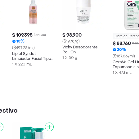
$ 109.395
$ 98.900
$ 128.700
Libre de Parab
15%
($1978/g)
$ 88.760
$ 110
Vichy Desodorante
($497.25/ml)
20%
Roll On
Lipiel Syndet
($187.66/ml)
1 X 50 g
Limpiador Facial Tipo
CeraVe Gel L
Crema
1 X 220 mL
Espumoso sin
Perfume Piel 
1 X 473 mL
Grasa
estivo