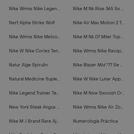
Nike Wmns Nike Legend Essential 2 Tenis gris de mujer para entrenamiento
Nike M Nk Rise 365 Ss Rd Camiseta Manga Corta azul de hombre para correr
Nerf Alpha Strike Wolf
Nike Air Max Motion 2 Tenis negro de hombre lifestyle
Nike Wmns Nike Metcon Dsx Flyknit 2 Tenis gris de mujer para entrenamiento
Nike M Nk Df Miler Top Ss Nfs Camiseta Manga Corta gris de hombre para correr
Nike W Nike Cortez Tenis De Mujer Para Moda
Nike Wmns Nike Racquette 17 Slip Tenis blanco de mujer lifestyle
Natur Alge Spirulin
Nike Blazer Mid "77 Se D Bg Tenis blanco de niño lifestyle
Natural Medicine Suplemento Dietario Collagen Plus Vita C
Nike W Nike Lunar Apparent Tenis verde de mujer para correr
Nike Legend Trainer Tenis azul de hombre para entrenamiento
Nike M Nsw Swoosh Crew Ft Buzo gris de hombre lifestyle
New York Steak Angus Usda High Choice
Nike Wmns Nike Air Zoom Pegasus 37 Tenis rosado de mujer para correr
Nike M J Brand Rare Aj3 Ss Crew Camiseta Manga Corta azul de hombre lifestyle
Numerología Práctica