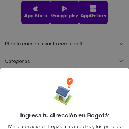
App Store
Google play
AppGallery
Pide tu comida favorita cerca de ti
Categorías
Únete a Rappi
Sobre Rappi
Facebook
Twitter
Instagram
Ingresa tu dirección en Bogotá:
Mejor servicio, entregas más rápidas y los precios
©
2026
Rappi Inc. All rights reserved.