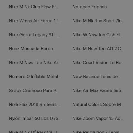
Nike M Nk Club Flow Ft Short Pantaloneta gris de hombre lifestyle
Notepad Friends
Nike Wmns Air Force 1 "07 Se Prm Tenis negro de mujer lifestyle
Nike M Nk Run Short 7In Pantaloneta azul de hombre para correr
Nike Gorra Legacy 91 - 892651-100
Nike W Nsw Icn Clsh Flc Hoodie Hoodie negro de mujer lifestyle
Nuez Moscada Ebron
Nike M Nsw Tee Af1 2 Camiseta Manga Corta blanco de hombre lifestyle
Nike M Nsw Tee Nike Air Gx 2 Camiseta Manga Corta negro de hombre lifestyle
Nike Court Vision Lo Be Tenis de hombre lifestyle marca Nike
Numero 0 Inflable Metalizado Dorado 16"-18" 43 Cm
New Balance Tenis de Mujer Blancos Talla 6
Snack Cremoso Para Perro Inaba Churu Bites Precio Habitual Pollo Y Salmón
Nike Air Max Excee 365 Tenis blanco de hombre lifestyle
Nike Flex 2018 Rn Tenis azul de hombre para correr
Natural Colors Sobre Mascarilla Color-green Fantasy 30ml
Nylon Impar 60 Lbs 0.75mm (paq X 6) (carreto X 100mtrs) (precio X Und)
Nike Zoom Vapor 15 Academy Fg/Mg Guayos amarillo de hombre para futbol
Nike M Nk Df Park Vii Jsy Ss Camiseta Manga Corta azul de hombre para futbol
Nike Revolution 7 Tenis gris de hombre para correr