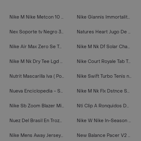
Nike M Nike Metcon 10 Tenis negro de hombre para entrenamiento
Nike Giannis Immortality 3 Tenis blanco de hombre para baloncesto
Nex Soporte tv Negro 37-70
Natures Heart Jugo De Almendra Y Manzana Sin Azúcar
Nike Air Max Zero Se Tenis negro de hombre lifestyle
Nike M Nk Df Solar Chase Ss Top Camiseta Manga Corta naranja de hombre para correr
Nike M Nk Dry Tee Lgd 2.0 Camiseta Manga Corta azul de hombre para entrenamiento
Nike Court Royale Tab Tenis azul de hombre lifestyle
Nutrit Mascarilla Iva ( Polvo)
Nike Swift Turbo Tenis negro de hombre para correr
Nueva Enciclopedia - Savinio Alberto
Nike M Nk Flx Dstnce Short 5In 2In1 Pantaloneta negro de hombre para correr
Nike Sb Zoom Blazer Mid Tenis negro de hombre lifestyle
Nti Clip A Ronquidos Deje De Roncar
Nuez Del Brasil En Trozos X1000gr
Nike W Nike In-Season Tr 7 Tenis blanco de mujer para entrenamiento
Nike Mens Away Jersey Camiseta De Equipo amarillo de hombre para futbol
New Balance Pacer V2 Tenis rojo de mujer para correr