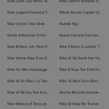
Nike Dunk Low Retro Tenis blanco de hombre lifestyle
Nike Lebron Witness Viii Tenis verde de hombre para baloncesto
Nike Legend Essential Tenis negro de hombre para entrenamiento
Nikols Serum Capilar Ultra Repair Dia X 120ml
Nike Victori One Slide Sandalias rojo de mujer para natacion
Nutella 15g
Notas Adhesivas Tritón
Nueva Librería Francesa Dados Marbelizado Color Salmón
Nike M Nsw Jdi+ Pant Flc Mix Pantalón gris de hombre lifestyle
Nike Killshot 2 Leather Trk3 Tenis blanco de hombre lifestyle
Nike Wmns Nike Free Rn Flyknit 2018 Tenis negro de mujer para correr
Nike W Nk Swsh Hbr Hz Mid Camiseta Manga Larga Rosado De Mujer Para Correr
Nike Air Max Advantage 4 Tenis blanco de hombre lifestyle
Nike B Nsw Tee Emb Futura Camiseta Manga Corta azul de niño lifestyle
Nike W Air Max 1 Lx Tenis rosado de mujer lifestyle
Nike W Nkct Pure Skirt Pr Falda multicolor de mujer para tenis
Nike W Nk Dry Tee Scoop Swoosh Xdye Camiseta Manga Corta gris de mujer para entrenamiento
Norma Mochila Grande Kiut Believe
Nike Metcon 8 Tenis azul de hombre para entrenamiento
Nike W Nike Mc Trainer 3 Tenis morado de mujer para entrenamiento