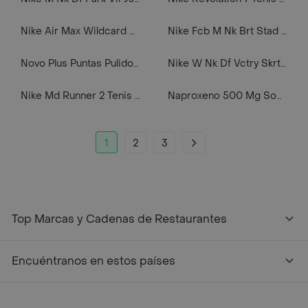
Nike Air Max Wildcard Hc Tenis blanco de hombre para tenis
Nike Fcb M Nk Brt Stad Short Hm Pantaloneta azul de hombre para futbol
Novo Plus Puntas Pulidoras Ceramica Set X7 Ref: 18006
Nike W Nk Df Vctry Skrt Mr Strt Falda rosado de mujer para tenis
Nike Md Runner 2 Tenis beige de hombre lifestyle
Naproxeno 500 Mg Sobre X 10 Tbs Lp
1
2
3
Top Marcas y Cadenas de Restaurantes
Encuéntranos en estos países