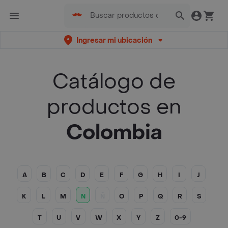
Ingresar mi ubicación
Catálogo de
productos en
Colombia
A
B
C
D
E
F
G
H
I
J
K
L
M
N
Ñ
O
P
Q
R
S
T
U
V
W
X
Y
Z
0-9