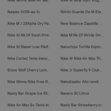
Nike Wmns Nike Air Max Ap Tenis beige de mujer lifestyle
Nike W Nsw Gym Vntg Pant Pantalón negro de mujer lifestyle
Naipes A018-aa-1c
Nitrilo Guante De M Eter Cj X 100
Nike M J 23Alpha Dry Pant Pantalón gris de hombre lifestyle
New Balance Zapatilla De Mujer Wz501Msb Tenis rosado de mujer lifestyle
Nike W Nk Df Swsh Prnt Crop Tank Camiseta Manga Sisa morado de mujer para correr
Nike M Nk Df Stride 5In Bf Shrt Pantaloneta azul de hombre para correr
Nike W Blazer Low Platform Tenis blanco de mujer lifestyle
Natuchips Tortilla Espinaca Display
Nike Cortez Tenis blanco de hombre lifestyle
Nike W Nike Air Max Thea Prm Tenis beige de mujer lifestyle
Snow Wolf Cherry Lemon 15000puff
Nike Jr Superfly 9 Club Tf Guayos negro de niño para futbol
Nike Wmns Nike Free Rn 2018 Gpx Rs Tenis multicolor de mujer para correr
Nebulizador Alto rendimiento Nube 7000
Nasty Bar Grape Ice 8500puff
Nevera 30 Litros
Nike Air Max Sc Tenis blanco de hombre lifestyle
Nasty Bar Strawberry Ice 8500puff