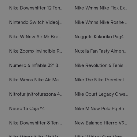
Nike Downshifter 12 Tenis negro de hombre para correr
Nike Wmns Nike Flex Experience Rn 6 Tenis rosado de mujer para correr
Nintendo Switch Videojuego Animal Crossing New Horizons
Nike Wmns Nike Roshe One Tenis naranja de mujer lifestyle
Nike W Nsw Air Mr Breakaway Pant Pantalón blanco de mujer lifestyle
Nuggets Kokoriko Pag48llev60*90gr
Nike Zoomx Invincible Run Fk 3 Tenis rojo de hombre para correr
Nutella Fan Tasty Almendras 1 U
Numero 6 Inflable 32" 82 Cms Oro Rosa
Nike Revolution 6 Tenis negro de hombre para correr
Nike Wmns Nike Air Max Advantage Tenis azul de mujer para correr
Nike The Nike Premier Iii Fg Tenis De Hombre Para Futbol
Nitrofur (nitrofurazona 40g
Nike Court Legacy Cnvs Mid Tenis negro de hombre lifestyle
Neuro 15 Caja *4
Nike M Nsw Polo Pq Snkr Snl Polo blanco de hombre lifestyle
Nike Downshifter 8 Tenis azul de hombre para correr
New Balance Hierro V9 Tenis multicolor de mujer para outdoor