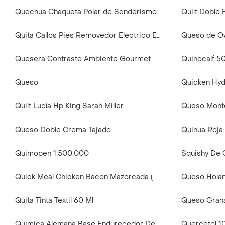
Quechua Chaqueta Polar de Senderismo Para Niños Talla 11A
Quita Callos Pies Removedor Electrico Elimina Aspira
Quesera Contraste Ambiente Gourmet
Quinocalf 5
Queso
Quicken Hy
Quilt Lucía Hp King Sarah Miller
Queso Monte
Queso Doble Crema Tajado
Quinua Roja 
Quimopen 1.500.000
Quick Meal Chicken Bacon Mazorcada (Congelado)
Queso Holan
Quita Tinta Textil 60 Ml
Queso Grana
Quimica Alemana Base Endurecedor De Uñas (0riginal)
Quercetol 1