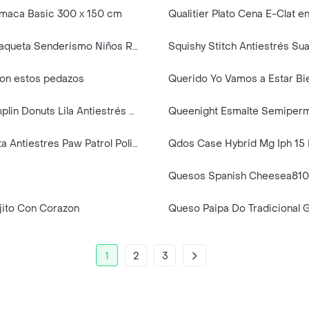
maca Basic 300 x 150 cm
Quechua Chaqueta Senderismo Niños Rosado 141-150 cm 10-11A MH100
on estos pedazos
Squishy Dumplin Donuts Lila Antiestrés Suave Para Apretar
Squishy Bolita Antiestres Paw Patrol Policia Canino Skye 20cm
Qdos Case Hybrid Mg Iph 15 
Quesos Spanish Cheesea810
jito Con Corazon
Queso Paipa Do Tradicional 
1
2
3