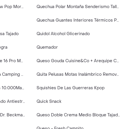
Quipitos Explosivo Sexual Blow Pop Mora Azul Sexo Oral Pene Vagina Anal
Quechua Polar Montaña Senderismo Talla Mh100 2XL
Quechua Guantes Interiores Térmicos Polares Para Adulto Talla XS
sa Tajado
Quidol Alcohol Glicerinado
egra
Quemador
Qdos Case Hybrid Soft iPhone 16 Pro Max Black
Queso Gouda Cuisine&Co + Arequipe Colácteos
Quechua Cobija Polar de Para Camping Negro 1.5 m
Quita Pelusas Motas Inalámbrico Removedor De Pelusas Color Aleatorio
Qualis Banco de Carga Qualis 10.000Mah Reales
Squishies De Las Guerreras Kpop
Squishy Dumplin Donuts Rosado Antiestrés Suave Para Apretar
Quick Snack
Quitamanchas Jabón Mágico Dr. Beckmann
Queso Doble Crema Medio Bloque Tajado Villa Aurora 1250grs
Queso - Fresh Campito