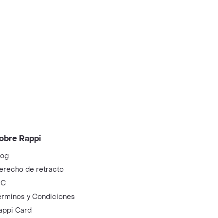
obre Rappi
log
erecho de retracto
IC
érminos y Condiciones
appi Card