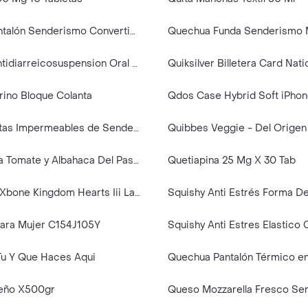
Quechua Pantalón Senderismo Convertible XL / W37 L34 MH500
Quinodiar Antidiarreicosuspension Oral Frasco X 30 Ml
Quiksilver Billetera Card Nati
ino Bloque Colanta
Quechua Botas Impermeables de Senderismo Mujer Azul Talla 37
Quibbes Veggie - Del Origen
Queso Cabra Tomate y Albahaca Del Pastor
Quetiapina 25 Mg X 30 Tab
Square Enix Xbone Kingdom Hearts Iii Latam
ara Mujer C154J105Y
Tu Y Que Haces Aqui
eño X500gr