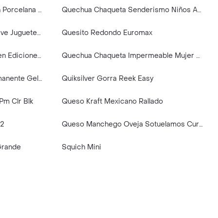
Qualitier Plato Cena E-Clat en Porcelana Blanco 34 cm IP3321
Quechua Chaqueta Senderismo Niños Azul 161-172 cm 14-15A MH100
Squishy Stitch Antiestrés Suave Juguete Sensorial Apretable
Quesito Redondo Euromax
Querido Yo Vamos a Estar Bien Ediciones Deja Vu
Quechua Chaqueta Impermeable Mujer Raincut Azul Talla S/M
Queenight Esmalte Semipermanente Gel Polish N.174 X 11ml
Quiksilver Gorra Reek Easy
Pm Clr Blk
Queso Kraft Mexicano Rallado
2
Queso Manchego Oveja Sotuelamos Cur 150G
Grande
Squich Mini