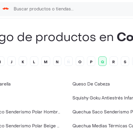
go de productos en
Co
I
J
K
L
M
N
Ñ
O
P
Q
R
S
rella
Queso De Cabeza
Quechua Saco Senderismo Polar Hombre Café XL Mh500
Quechua Saco Senderismo Polar Beige Azul 103-112 cm 4-5A MH500