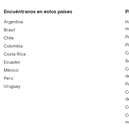
Encuéntranos en estos países
P
Argentina
H
m
Brasil
P
Chile
P
Colombia
C
Costa Rica
S
Ecuador
C
México
d
Perú
P
Uruguay
C
d
C
C
m