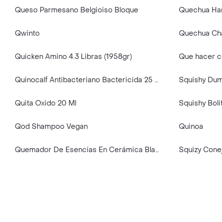
Queso Parmesano Belgioiso Bloque
Quechua Ha
Qwinto
Quicken Amino 4.3 Libras (1958gr)
Que hacer c
Quinocalf Antibacteriano Bactericida 25 Mg 10 Tabletas
Quita Oxido 20 Ml
Qod Shampoo Vegan
Quinoa
Quemador De Esencias En Cerámica Blanco Elegante + Cera Aromática Frutal | Set Decorativo Y Relajante
Squizy Cone