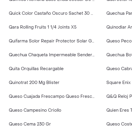
Quick Color Castaño Oscuro Sachet 30 Ml - Belotti
Qara Rolling Fruits 1 1/4 Joints X5
Quifarma Solor Repair Protector Solar Gel Spf 50+ X 60 Gr
Queso Pecor
Quechua Chaqueta Impermeable Senderismo Cierre Completo T. XXXL
Quita Orquillas Recargable
Quinotrat 200 Mg Blister
Queso Cuajada Frescampo Queso Fresco Semiblando Semigraso (400 Gr)
Q&Q Reloj P
Queso Campesino Criollo
Quien Eres 
Queso Cema 230 Gr
Queso Cost