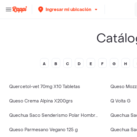
Ingresar mi ubicación
Catálo
A
B
C
D
E
F
G
H
Quercetol-vet 70mg X10 Tabletas
Queso Mozza
Queso Crema Alpina X200grs
Q Volta G
Quechua Saco Senderismo Polar Hombre Beige 2XL MH100
Queso Parmesano Vegano 125 g