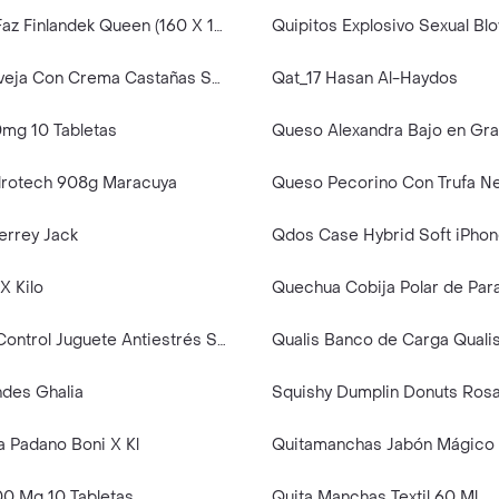
Quilt Doble Faz Finlandek Queen (160 X 190 Cm) Poliéster Verde
Queso de Oveja Con Crema Castañas Spanish Cheese Marca Exclusiva
Qat_17 Hasan Al-Haydos
0mg 10 Tabletas
Queso Alexandra Bajo en Gra
drotech 908g Maracuya
Queso Pecorino Con Trufa N
rrey Jack
X Kilo
Squishy De Control Juguete Antiestrés Squeeze Muñequito
des Ghalia
 Padano Boni X Kl
00 Mg 10 Tabletas
Quita Manchas Textil 60 Ml