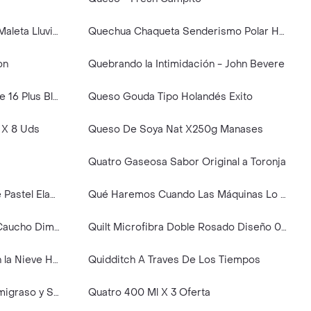
Quechua Funda Senderismo Maleta Lluvia 10/20 L
Quechua Chaqueta Senderismo Polar Hombre Beige S MH500
on
Quebrando la Intimidación - John Bevere
Qdos Case Hybrid Soft iPhone 16 Plus Black
Queso Gouda Tipo Holandés Exito
 X 8 Uds
Queso De Soya Nat X250g Manases
Quatro Gaseosa Sabor Original a Toronja
Squishy Anti Estrés Forma De Pastel Elastico Caucho Dim:6x6x3
Qué Haremos Cuando Las Máquinas Lo Hagan Todo - Malcolm Frank
Squishy Anti Estres Elastico Caucho Dim:6cm
Quilt Microfibra Doble Rosado Diseño 0001 Casaideas
Quechua Pantalón Térmico en la Nieve Hombre Gris 44 sh100
Quidditch A Traves De Los Tiempos
Queso Mozzarella Fresco Semigraso y Semiduro Pera
Quatro 400 Ml X 3 Oferta