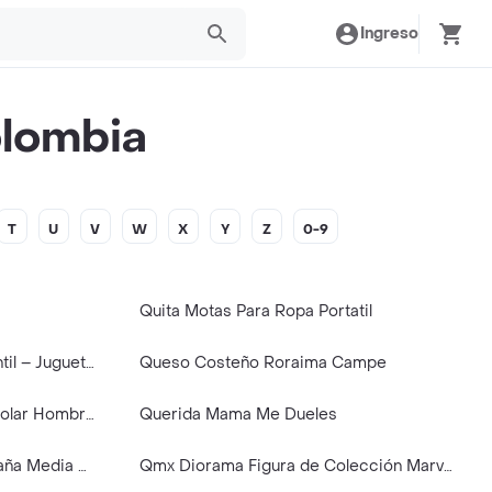
Ingreso
lombia
T
U
V
W
X
Y
Z
0-9
Quita Motas Para Ropa Portatil
Squishy Goku Antiestrés Infantil – Juguete Apretable Ultra Suave
Queso Costeño Roraima Campe
Quechua Saco Senderismo Polar Hombre Verde 2XL Mh500
Querida Mama Me Dueles
Quechua Medias Térmicas Caña Media Para Adulto Gris Talla 39-42
Qmx Diorama Figura de Colección Marvel Spider Ham