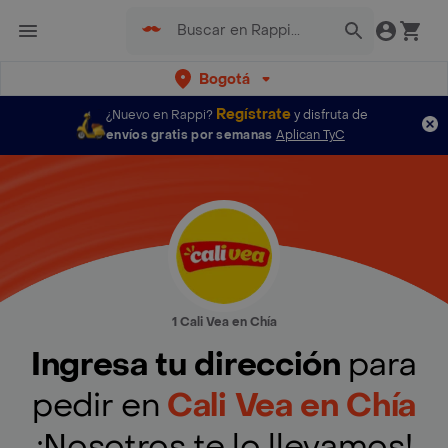
Bogotá
Regístrate
¿Nuevo en Rappi?
y disfruta de
envíos gratis por semanas
Aplican TyC
1 Cali Vea en Chía
Ingresa tu dirección
para
pedir en
Cali Vea en Chía
¡Nosotros te lo llevamos!