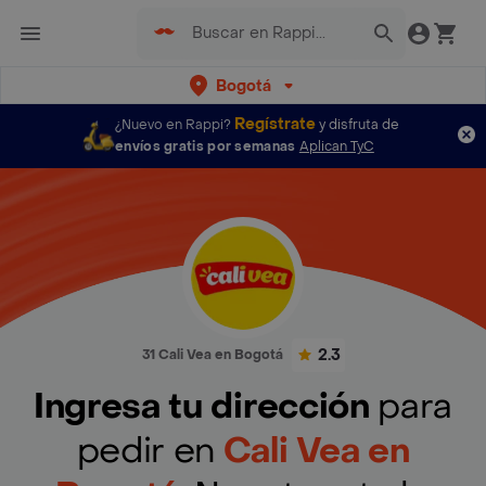
Bogotá
Regístrate
¿Nuevo en Rappi?
y disfruta de
envíos gratis por semanas
Aplican TyC
2.3
31 Cali Vea en Bogotá
Ingresa tu dirección
para
pedir en
Cali Vea en