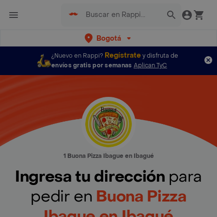
Bogotá
Regístrate
¿Nuevo en Rappi?
y disfruta de
envíos gratis por semanas
Aplican TyC
1 Buona Pizza Ibague en Ibagué
Ingresa tu dirección
para
pedir en
Buona Pizza
Ibague en Ibagué