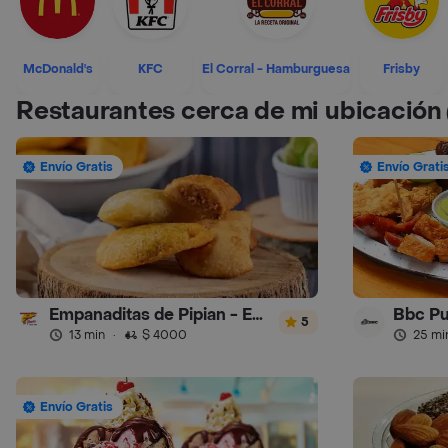
McDonald's
KFC
El Corral - Hamburguesa
Frisby
Restaurantes cerca de mi ubicación
Envío Gratis
Envío Grati
Empanaditas de Pipian - Empanadas
Bbc P
5
13 min
·
$ 4000
25 mi
Envío Gratis