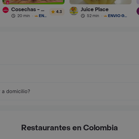
Cosechas - Batidos
Juice Place
4.3
20 min
·
ENVÍO GRATIS
52 min
·
ENVÍO GRATIS
 a domicilio?
Restaurantes en Colombia