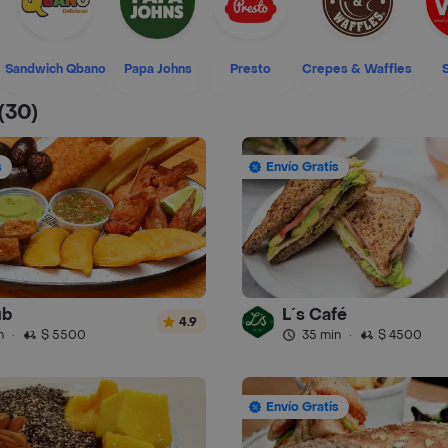
Sandwich Qbano
Papa Johns
Presto
Crepes & Waffles
(30)
s
Envío Gratis
ub
L´s Café
4.9
n
·
$ 5500
35 min
·
$ 4500
Envío Gratis