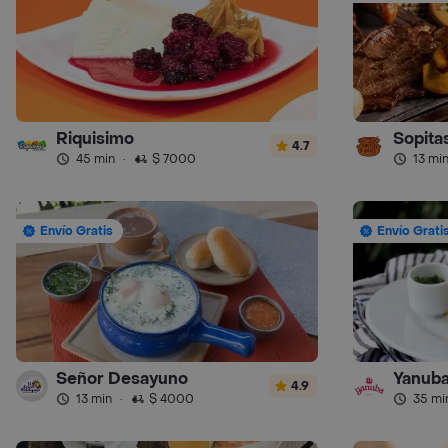
Riquisimo
Sopitas
4.7
45 min
·
$ 7000
13 mi
Envío Gratis
Envío Grati
Señor Desayuno
Yanub
4.9
13 min
·
$ 4000
35 mi