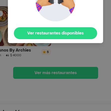
s
Ver restaurantes disponibles
nos By Archies
5
n
·
$ 4000
Ver más restaurantes