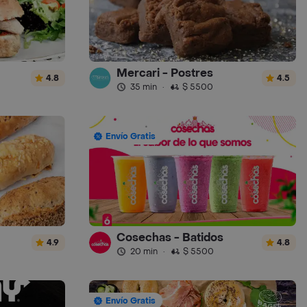
Mercari - Postres
4.8
4.5
35 min
·
$ 5500
Envío Gratis
Cosechas - Batidos
4.9
4.8
20 min
·
$ 5500
Envío Gratis