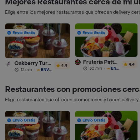
Mejores Restaurantes cerca de mi u
Elige entre los mejores restaurantes que ofrecen delivery cer
Envío Gratis
Envío Gratis
Fruteria Pattys Chapinero
Oakberry Turbo
4.4
4.4
30 min
·
ENVÍO GRATIS
12 min
·
ENVÍO GRATIS
Restaurantes con promociones cerc
Elige restaurantes que ofrecen promociones y hacen delivery
Envío Gratis
Envío Gratis