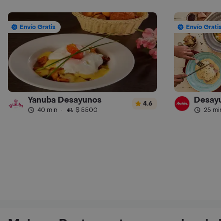
Envío Gratis
Envío Grati
Yanuba Desayunos
Desayu
4.6
40 min
·
$ 5500
25 mi