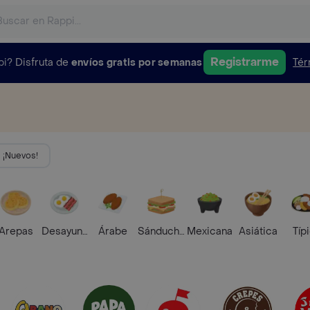
Registrarme
pi?
Disfruta de
envíos gratis por semanas
Tér
¡Nuevos!
Arepas
Desayunos
Árabe
Sánduches
Mexicana
Asiática
Típ