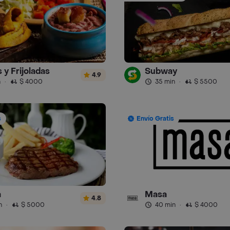
 y Frijoladas
Subway
4.9
n
·
$ 4000
35 min
·
$ 5500
s
Envío Gratis
a
Masa
4.8
n
·
$ 5000
40 min
·
$ 4000