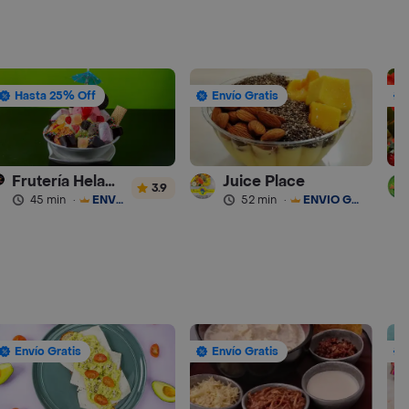
Hasta 25% Off
Envío Gratis
Frutería Heladería Monkys Castellana
Juice Place
3.9
45 min
·
ENVÍO GRATIS
52 min
·
ENVÍO GRATIS
Envío Gratis
Envío Gratis