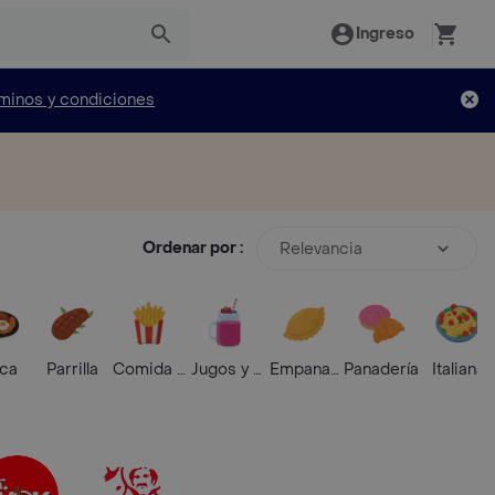
Ingreso
minos y condiciones
Ordenar por :
Relevancia
ica
Parrilla
Comida Rápida
Jugos y Batidos
Empanadas
Panadería
Italiana