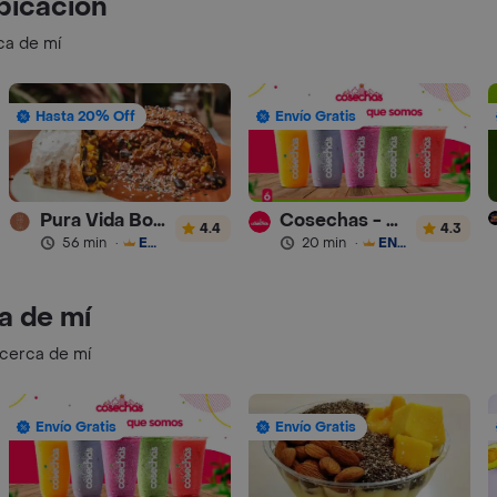
bicación
ca de mí
Hasta 20% Off
Envío Gratis
Pura Vida Bogota
Cosechas - Batidos
4.4
4.3
56 min
·
ENVÍO GRATIS
20 min
·
ENVÍO GRATIS
a de mí
 cerca de mí
Envío Gratis
Envío Gratis