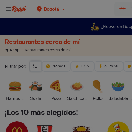
Bogotá
¿Nuevo en Rap
Restaurantes cerca de mí
Restaurantes cerca de mí
Rappi
Filtrar por:
Promos
+ 4.5
35 mins
Hamburguesa
Sushi
Pizza
Salchipapas
Pollo
Saludable
¡Los 10 más elegidos!