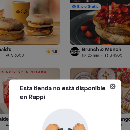
s
Envío Gratis
ald's
Brunch & Munch
4.8
n
·
$ 3000
25 min
·
$ 4500
Esta tienda no está disponible
en Rappi
aldez Café
Dlili By Liliana Arang
4.9
n
·
$ 4000
15 min
·
$ 4500