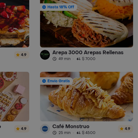
Hasta 18% Off
Arepa 3000 Arepas Rellenas
4.9
49 min
·
$ 7000
Envío Gratis
o
Café Monstruo
4.9
4.9
25 min
·
$ 4500