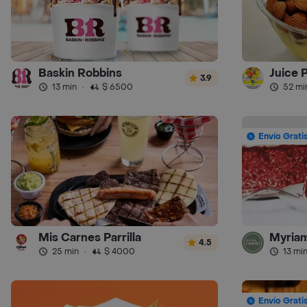
Baskin Robbins
Juice 
3.9
13 min
·
$ 6500
52 mi
Envío Grati
Mis Carnes Parrilla
Myria
4.5
25 min
·
$ 4000
13 mi
Envío Grati