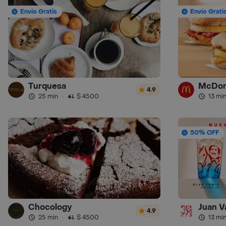
Envío Gratis
Envío Grati
Turquesa
McDon
4.9
25 min
·
$ 4500
13 mi
50% OFF
Chocology
Juan V
4.9
25 min
·
$ 4500
13 mi