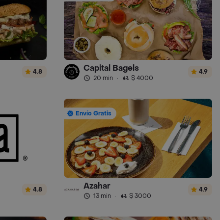
Capital Bagels
4.8
4.9
20 min
·
$ 4000
Envío Gratis
Azahar
4.8
4.9
13 min
·
$ 3000