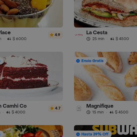
Place
La Cesta
4.9
n
·
$ 6000
25 min
·
$ 4500
s
Envío Gratis
m Camhi Co
Magnifique
4.7
n
·
$ 4000
15 min
·
$ 4500
s
Hasta 39% Off