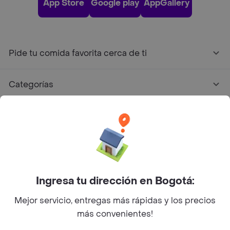
App Store
Google play
AppGallery
Pide tu comida favorita cerca de ti
Categorías
Únete a Rappi
Sobre Rappi
Facebook
Twitter
Instagram
Ingresa tu dirección en Bogotá:
Mejor servicio, entregas más rápidas y los precios
©
2026
Rappi Inc. All rights reserved.
más convenientes!