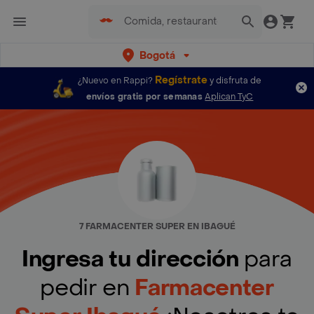
Bogotá
Regístrate
¿Nuevo en Rappi?
y disfruta de
envíos gratis por semanas
Aplican TyC
7 FARMACENTER SUPER EN IBAGUÉ
Ingresa tu dirección
para
pedir en
Farmacenter