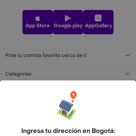
App Store
Google play
AppGallery
Pide tu comida favorita cerca de ti
Categorías
Únete a Rappi
Sobre Rappi
Facebook
Twitter
Instagram
Ingresa tu dirección en Bogotá: