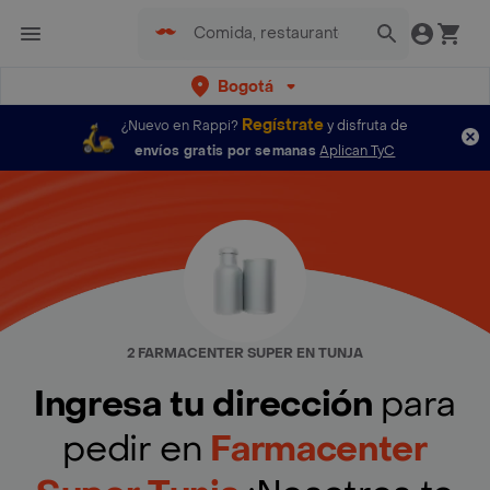
Bogotá
Regístrate
¿Nuevo en Rappi?
y disfruta de
envíos gratis por semanas
Aplican TyC
2 FARMACENTER SUPER EN TUNJA
Ingresa tu dirección
para
pedir en
Farmacenter