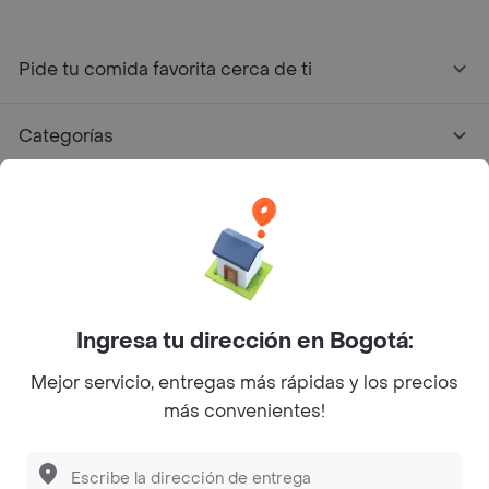
Pide tu comida favorita cerca de ti
Categorías
Únete a Rappi
Sobre Rappi
Facebook
Twitter
Instagram
Ingresa tu dirección en Bogotá:
Mejor servicio, entregas más rápidas y los precios
©
2026
Rappi Inc. All rights reserved.
más convenientes!
Descubre las
PROMOCIONES
que tenemos
para ti