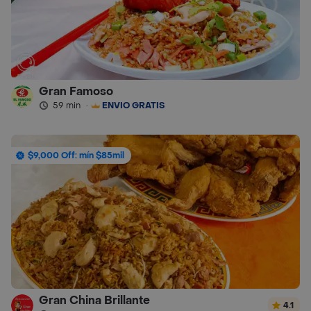
Gran Famoso
59 min
·
ENVÍO GRATIS
$9,000 Off: mín $85mil
Gran China Brillante
4.1