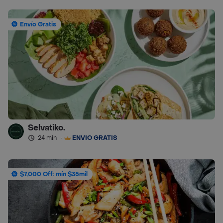
Envío Gratis
Selvatiko.
24 min
·
ENVÍO GRATIS
$7,000 Off: mín $35mil