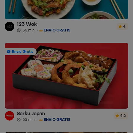
123 Wok
4
55 min
·
ENVÍO GRATIS
Envío Gratis
Sarku Japan
4.2
55 min
·
ENVÍO GRATIS