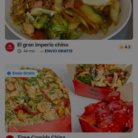
El gran imperio chino
4.3
44 min
·
ENVÍO GRATIS
Envío Gratis
Tigre Comida China