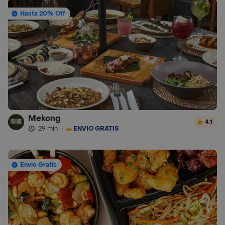
Hasta 20% Off
Mekong
4.1
29 min
·
ENVÍO GRATIS
Envío Gratis