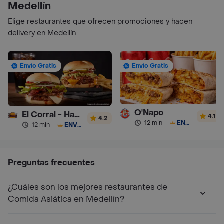
Medellín
Elige restaurantes que ofrecen promociones y hacen
delivery en Medellín
Envío Gratis
Envío Gratis
O'Napo
El Corral - Hamburguesa
4.1
4.2
12 min
·
ENVÍO GRATIS
12 min
·
ENVÍO GRATIS
Preguntas frecuentes
¿Cuáles son los mejores restaurantes de
Comida Asiática en Medellín?