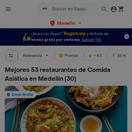
Medellín
Regístrate
¿Nuevo en Rappi?
y disfruta de
envíos gratis por semanas
Aplican TyC
Relevancia
Promos
+ 4.5
35 mins
Mejores 53 restaurantes de Comida
Asiática en Medellín
(30)
Envío Gratis