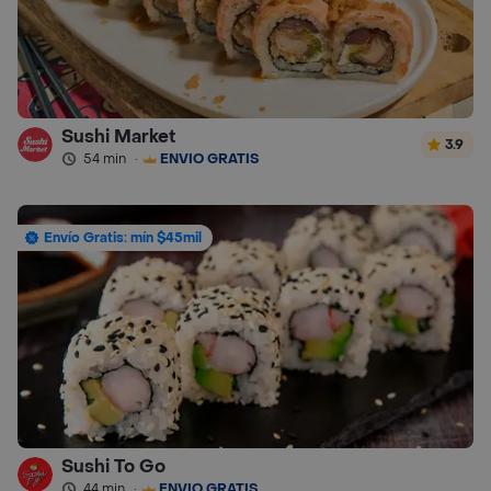
Sushi Market
3.9
54 min
·
ENVÍO GRATIS
Envío Gratis: mín $45mil
Sushi To Go
44 min
·
ENVÍO GRATIS