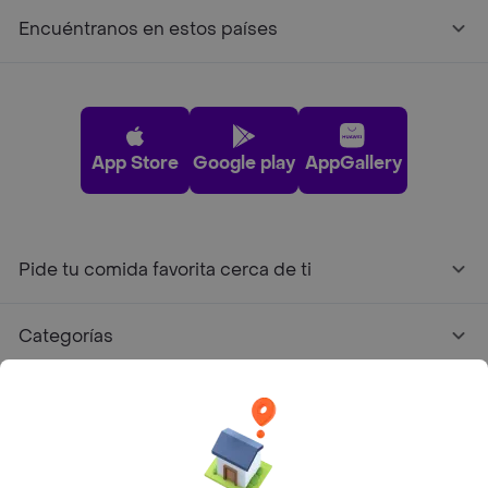
Encuéntranos en estos países
App Store
Google play
AppGallery
Pide tu comida favorita cerca de ti
Categorías
Únete a Rappi
Sobre Rappi