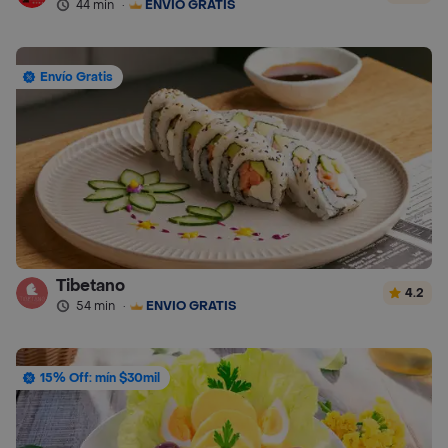
44 min
·
ENVÍO GRATIS
Envío Gratis
Tibetano
4.2
54 min
·
ENVÍO GRATIS
15% Off: mín $30mil