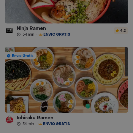
Ninja Ramen
4.2
54 min
·
ENVÍO GRATIS
Envío Gratis
Ichiraku Ramen
34 min
·
ENVÍO GRATIS