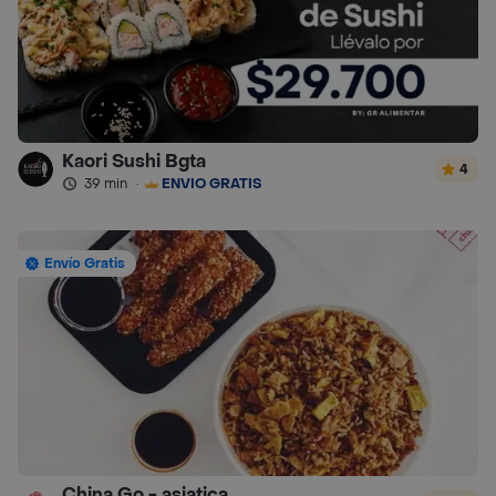
Kaori Sushi Bgta
4
39 min
·
ENVÍO GRATIS
Envío Gratis
China Go - asiatica