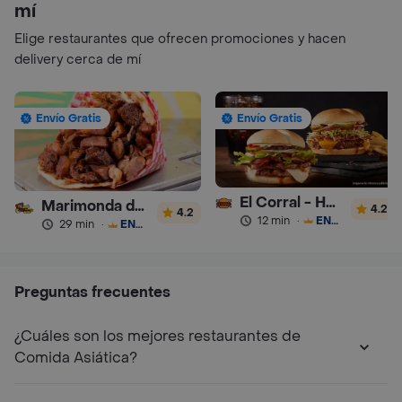
mí
Elige restaurantes que ofrecen promociones y hacen
delivery cerca de mí
Envío Gratis
Envío Gratis
El Corral - Hamburguesa
Marimonda del Mono
4.2
4.2
12 min
·
ENVÍO GRATIS
29 min
·
ENVÍO GRATIS
Preguntas frecuentes
¿Cuáles son los mejores restaurantes de
Comida Asiática?