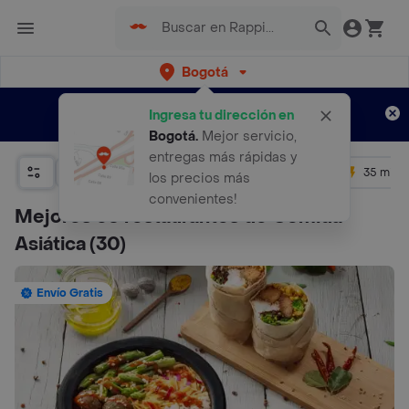
Bogotá
Regístrate
¿Nuevo en Rappi?
y disfruta de
Ingresa tu dirección en
envíos gratis por semanas
Aplican TyC
Bogotá
.
Mejor servicio,
entregas más rápidas y
Relevancia
Promos
+ 4.5
35 mins
los precios más
convenientes!
Mejores 56 restaurantes de Comida
Asiática
(30)
Envío Gratis