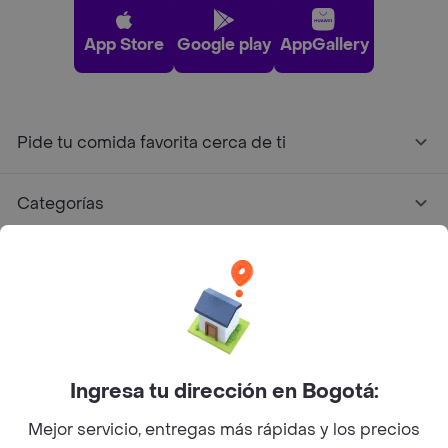
App Store
Google play
AppGallery
Pide tu comida favorita cerca de ti
Categorías
Únete a Rappi
Sobre Rappi
Facebook
Twitter
Instagram
Ingresa tu dirección en Bogotá:
Mejor servicio, entregas más rápidas y los precios
©
2026
Rappi Inc. All rights reserved.