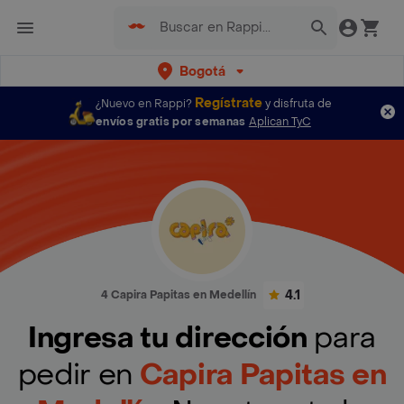
Bogotá
Regístrate
¿Nuevo en Rappi?
y disfruta de
envíos gratis por semanas
Aplican TyC
4.1
4 Capira Papitas en Medellín
Ingresa tu dirección
para
pedir en
Capira Papitas en