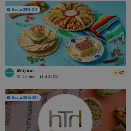
Hasta 33% Off
Wajaca
4.7
55 min
·
$ 5500
Hasta 20% Off