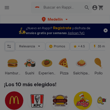
Medellín
Regístrate
¿Nuevo en Rappi?
y disfruta de
envíos gratis por semanas
Aplican TyC
Relevancia
Promos
+ 4.5
35 mins
Hamburguesa
Sushi
Experiencias Foodies
Pizza
Salchipapas
Pollo
S
¡Los 10 más elegidos!