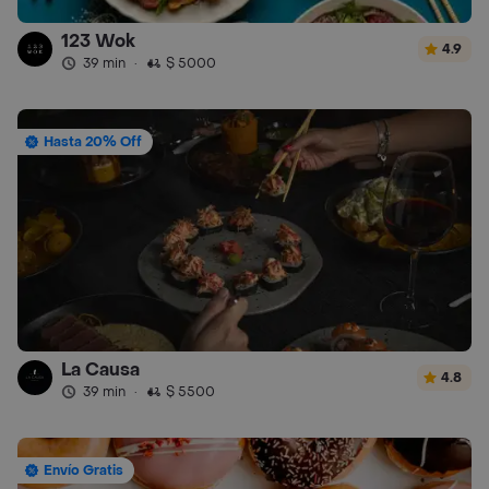
123 Wok
4.9
39 min
·
$ 5000
Hasta 20% Off
La Causa
4.8
39 min
·
$ 5500
Envío Gratis