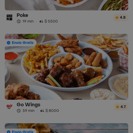
Poke
4.8
19 min
·
$ 5500
Envío Gratis
Go Wings
4.7
59 min
·
$ 8000
Envío Gratis