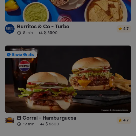
Burritos & Co - Turbo
4.7
8 min
·
$ 5500
Envío Gratis
El Corral - Hamburguesa
4.7
19 min
·
$ 5500