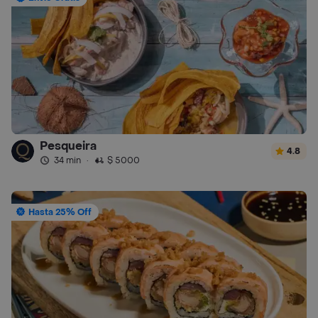
Pesqueira
4.8
34 min
·
$ 5000
Hasta 25% Off