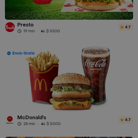
Presto
4.7
19 min
·
$ 5500
Envío Gratis
McDonald's
4.7
24 min
·
$ 5000