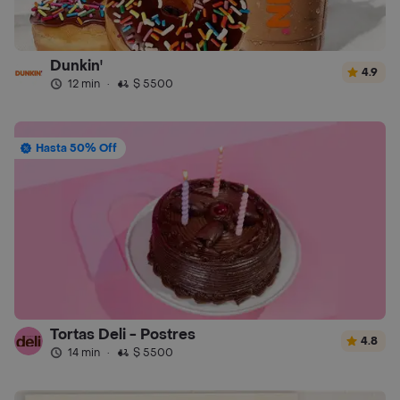
Dunkin'
4.9
12 min
·
$ 5500
Hasta 50% Off
Tortas Deli - Postres
4.8
14 min
·
$ 5500