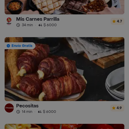
Mis Carnes Parrilla
4.7
34 min
·
$ 6000
Envío Gratis
Pecositas
4.9
14 min
·
$ 6000