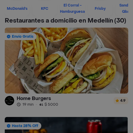
El Corral -
Sandwi
McDonald's
KFC
Frisby
Hamburguesa
Qban
Restaurantes a domicilio en Medellín
(30)
Envío Gratis
Home Burgers
4.9
19 min
·
$ 5000
Hasta 28% Off