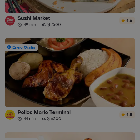
Sushi Market
4.6
49 min
·
$ 7500
Envío Gratis
Pollos Mario Terminal
4.8
44 min
·
$ 6500