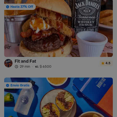
Hasta 37% Off
Fit and Fat
4.5
29 min
·
$ 6500
Envío Gratis