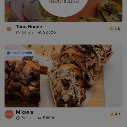
Taco House
4.8
64 min
·
$ 6500
Envío Gratis
Mikaela
4.7
34 min
·
$ 5500