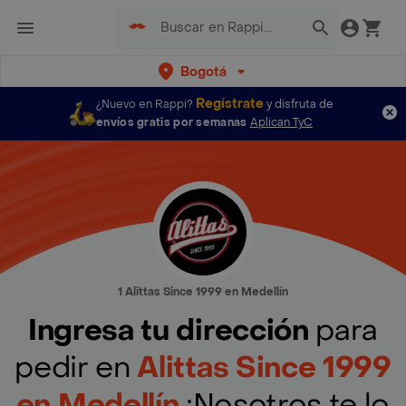
Bogotá
Regístrate
¿Nuevo en Rappi?
y disfruta de
envíos gratis por semanas
Aplican TyC
1 Alittas Since 1999 en Medellín
Ingresa tu dirección
para
pedir en
Alittas Since 1999
en Medellín
¡Nosotros te lo