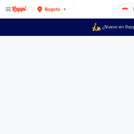
Bogotá
¿Nuevo en Rap