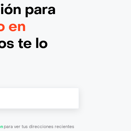
ción
para
o en
s te lo
ón
para ver tus direcciones recientes