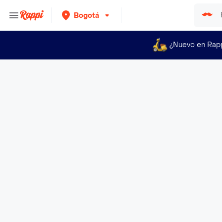
Bogotá
¿Nuevo en Rap