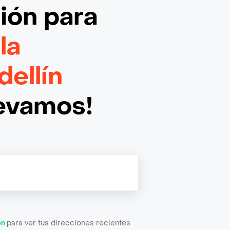
ción
para
la
ellín
levamos!
ón
para ver tus direcciones recientes