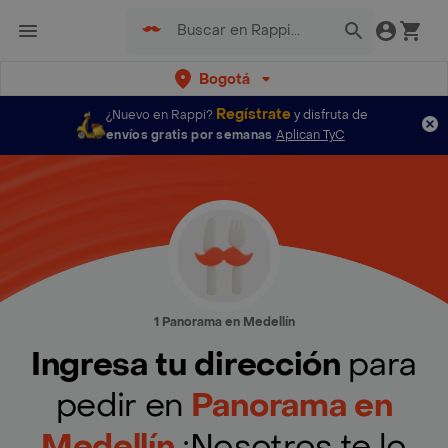
Bogotá
Regístrate
¿Nuevo en Rappi?
y disfruta de
envíos gratis por semanas
Aplican TyC
1 Panorama en Medellín
Ingresa tu dirección
para
pedir en
Panorama en
Medellín
¡Nosotros te lo