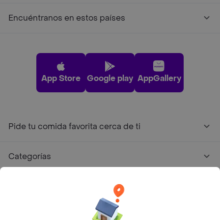
Encuéntranos en estos países
App Store
Google play
AppGallery
Pide tu comida favorita cerca de ti
Categorías
Únete a Rappi
Sobre Rappi