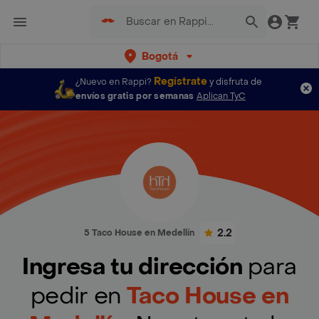
Bogotá
Regístrate
¿Nuevo en Rappi?
y disfruta de
envíos gratis por semanas
Aplican TyC
2.2
5 Taco House en Medellín
Ingresa tu dirección
para
pedir en
Taco House en