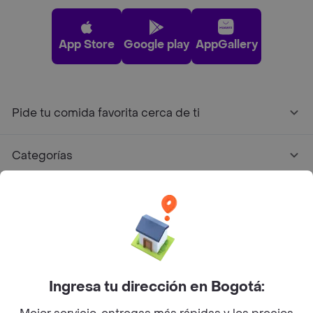
App Store
Google play
AppGallery
Pide tu comida favorita cerca de ti
Categorías
Únete a Rappi
Sobre Rappi
Facebook
Twitter
Instagram
Ingresa tu dirección en Bogotá: