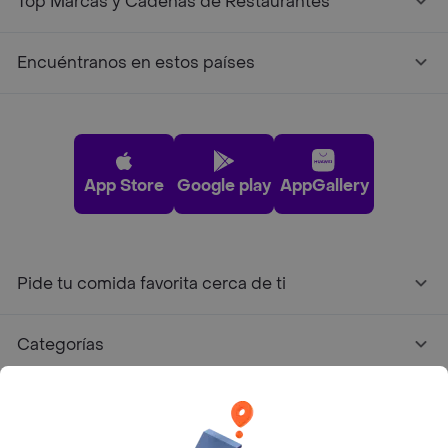
Top Marcas y Cadenas de Restaurantes
Encuéntranos en estos países
App Store
Google play
AppGallery
Pide tu comida favorita cerca de ti
Categorías
Únete a Rappi