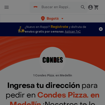
Bogotá
Regístrate
¿Nuevo en Rappi?
y disfruta de
envíos gratis por semanas
Aplican TyC
1 Condes Pizza. en Medellín
Ingresa tu dirección
para
pedir en
Condes Pizza. en
Medellín
¡Nosotros te lo