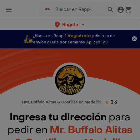
Bogotá
Regístrate
¿Nuevo en Rappi?
y disfruta de
envíos gratis por semanas
Aplican TyC
3.6
1 Mr. Buffalo Alitas & Costillas en Medellín
Ingresa tu dirección
para
pedir en
Mr. Buffalo Alitas