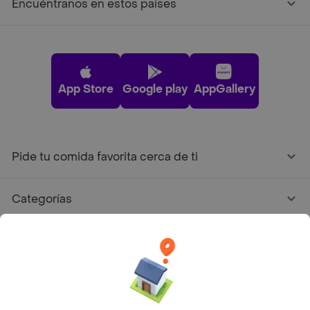
Encuéntranos en estos países
App Store
Google play
AppGallery
Pide tu comida favorita cerca de ti
Categorías
Únete a Rappi
Sobre Rappi