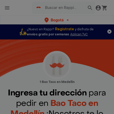
Bogotá
Regístrate
¿Nuevo en Rappi?
y disfruta de
envíos gratis por semanas
Aplican TyC
1 Bao Taco en Medellín
Ingresa tu dirección
para
pedir en
Bao Taco en
Medellín
¡Nosotros te lo