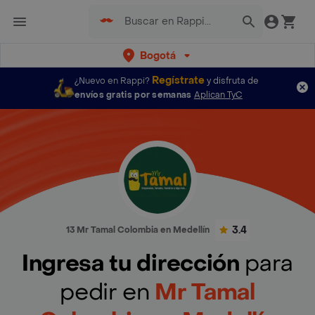
Bogotá
Regístrate
¿Nuevo en Rappi?
y disfruta de
envíos gratis por semanas
Aplican TyC
3.4
13 Mr Tamal Colombia en Medellín
Ingresa tu dirección
para
pedir en
Mr Tamal