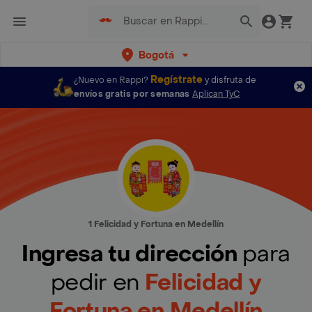
Bogotá
Regístrate
¿Nuevo en Rappi?
y disfruta de
envíos gratis por semanas
Aplican TyC
1 Felicidad y Fortuna en Medellín
Ingresa tu dirección
para
pedir en
Felicidad y
Fortuna en Medellín