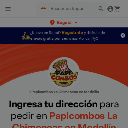
Bogotá
Regístrate
¿Nuevo en Rappi?
y disfruta de
envíos gratis por semanas
Aplican TyC
1 Papicombos La Chimeneas en Medellín
Ingresa tu dirección
para
pedir en
Papicombos La
Chimeneas en Medellín