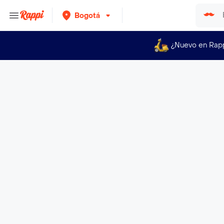
Bogotá
¿Nuevo en Rap