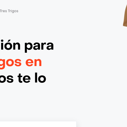
Tres Trigos
ción
para
igos en
s te lo