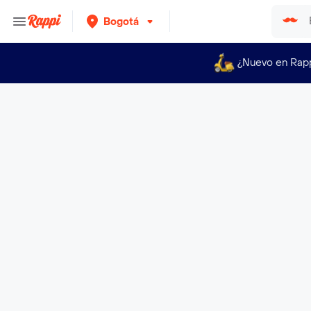
Bogotá
¿Nuevo en Rap