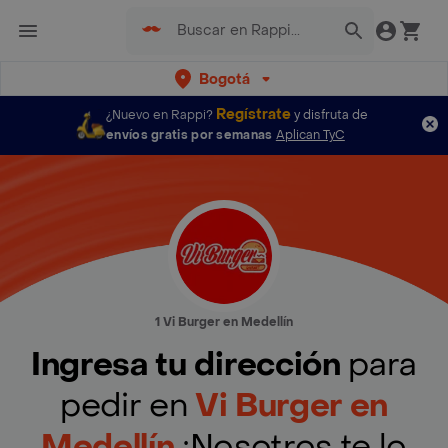
Bogotá
Regístrate
¿Nuevo en Rappi?
y disfruta de
envíos gratis por semanas
Aplican TyC
1 Vi Burger en Medellín
Ingresa tu dirección
para
pedir en
Vi Burger en
Medellín
¡Nosotros te lo