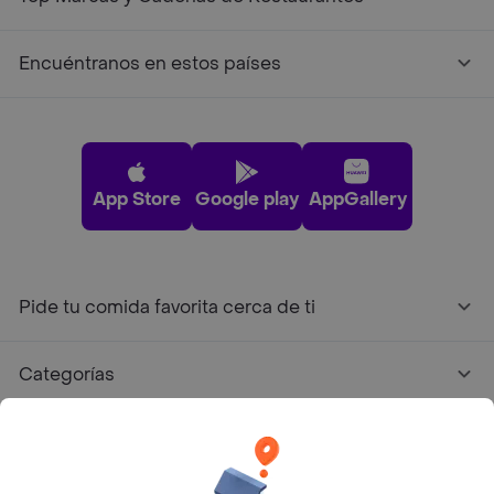
Encuéntranos en estos países
App Store
Google play
AppGallery
Pide tu comida favorita cerca de ti
Categorías
Únete a Rappi