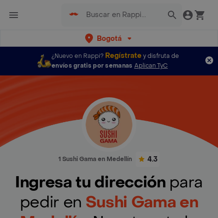
Bogotá
Regístrate
¿Nuevo en Rappi?
y disfruta de
envíos gratis por semanas
Aplican TyC
4.3
1 Sushi Gama en Medellín
Ingresa tu dirección
para
pedir en
Sushi Gama en