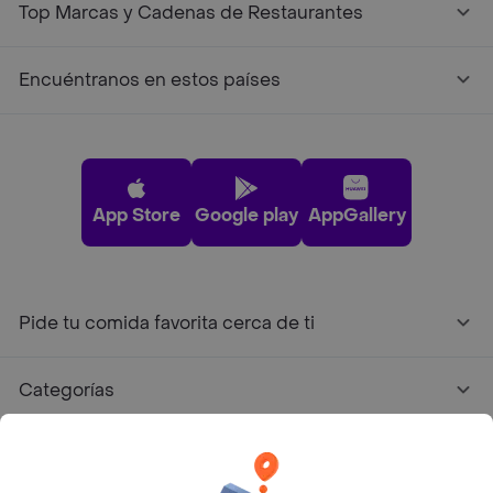
Top Marcas y Cadenas de Restaurantes
Encuéntranos en estos países
App Store
Google play
AppGallery
Pide tu comida favorita cerca de ti
Categorías
Únete a Rappi