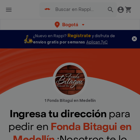
Bogotá
Regístrate
¿Nuevo en Rappi?
y disfruta de
envíos gratis por semanas
Aplican TyC
1 Fonda Bitagui en Medellín
Ingresa tu dirección
para
pedir en
Fonda Bitagui en
Medellín
¡Nosotros te lo