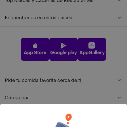
Top Marcas y Cadenas de Restaurantes
Encuéntranos en estos países
App Store
Google play
AppGallery
Pide tu comida favorita cerca de ti
Categorías
Únete a Rappi