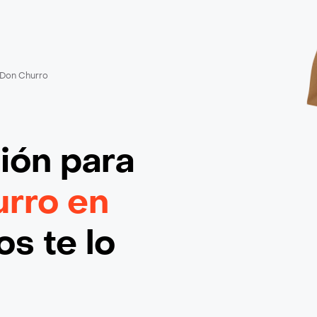
Don Churro
ción
para
rro en
s te lo