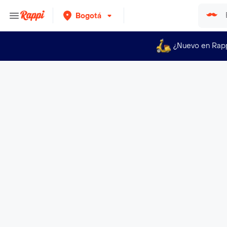
Bogotá
¿Nuevo en Rap