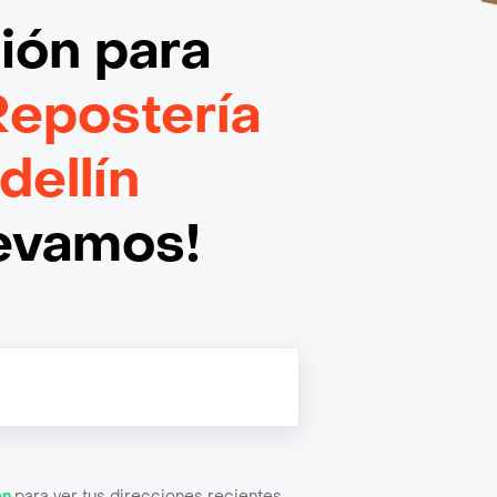
ción
para
Repostería
dellín
levamos!
ón
para ver tus direcciones recientes