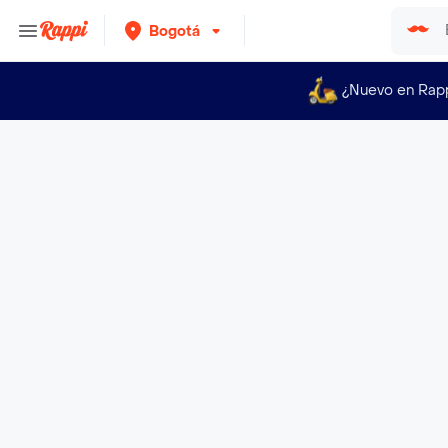
Bogotá
¿Nuevo en Rap