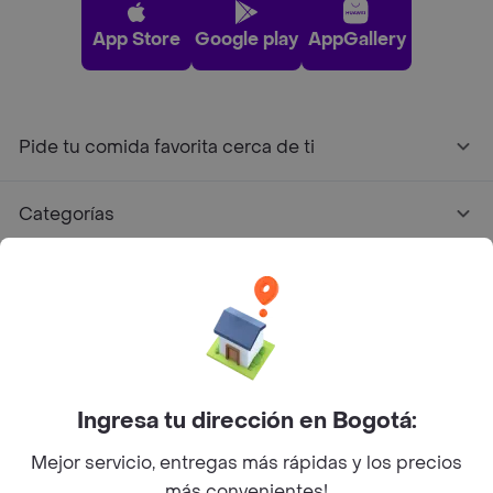
App Store
Google play
AppGallery
Pide tu comida favorita cerca de ti
Categorías
Únete a Rappi
Sobre Rappi
Facebook
Twitter
Instagram
Ingresa tu dirección en Bogotá:
Mejor servicio, entregas más rápidas y los precios
©
2026
Rappi Inc. All rights reserved.
más convenientes!