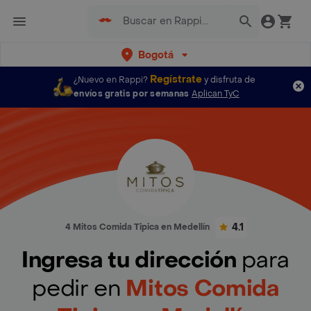
Bogotá
Regístrate
¿Nuevo en Rappi?
y disfruta de
envíos gratis por semanas
Aplican TyC
4.1
4 Mitos Comida Tipica en Medellín
Ingresa tu dirección
para
pedir en
Mitos Comida