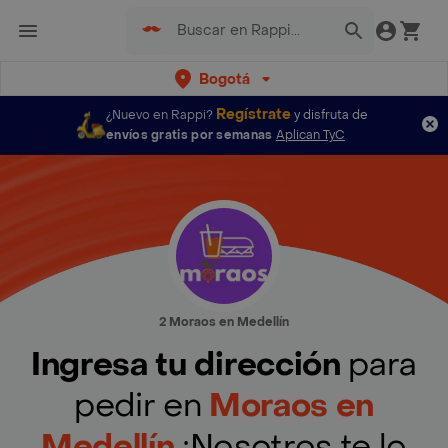
Bogotá
Regístrate
¿Nuevo en Rappi?
y disfruta de
envíos gratis por semanas
Aplican TyC
2 Moraos en Medellín
Ingresa tu dirección
para
pedir en
Moraos en
Medellín
¡Nosotros te lo