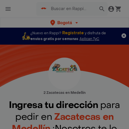
Bogotá
Regístrate
¿Nuevo en Rappi?
y disfruta de
envíos gratis por semanas
Aplican TyC
2 Zacatecas en Medellín
Ingresa tu dirección
para
pedir en
Zacatecas en
Medellín
¡Nosotros te lo